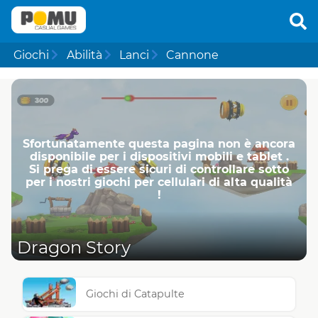
Giochi
Abilità
Lanci
Cannone
Sfortunatamente questa pagina non è ancora
disponibile per i dispositivi mobili e tablet .
Si prega di essere sicuri di controllare sotto
per i nostri giochi per cellulari di alta qualità
!
Dragon Story
Giochi di Catapulte