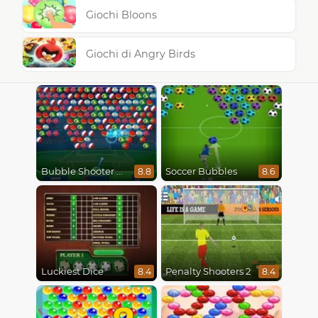
Giochi Bloons
Giochi di Angry Birds
Bubble Shooter World Cup
Soccer Bubbles
8.8
8.6
Luckiest Dice
Penalty Shooters 2
8.4
8.4
2