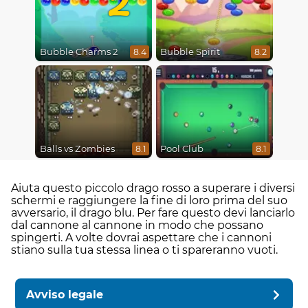
Bubble Charms 2
Bubble Spirit
8.4
8.2
Balls vs Zombies
Pool Club
8.1
8.1
Aiuta questo piccolo drago rosso a superare i diversi
schermi e raggiungere la fine di loro prima del suo
avversario, il drago blu. Per fare questo devi lanciarlo
dal cannone al cannone in modo che possano
spingerti. A volte dovrai aspettare che i cannoni
stiano sulla tua stessa linea o ti spareranno vuoti.
Avviso legale