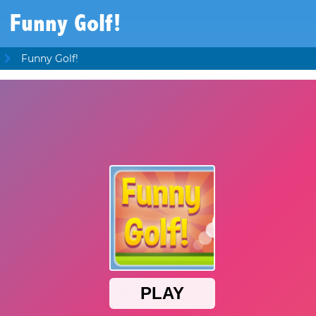
Funny Golf!
Funny Golf!