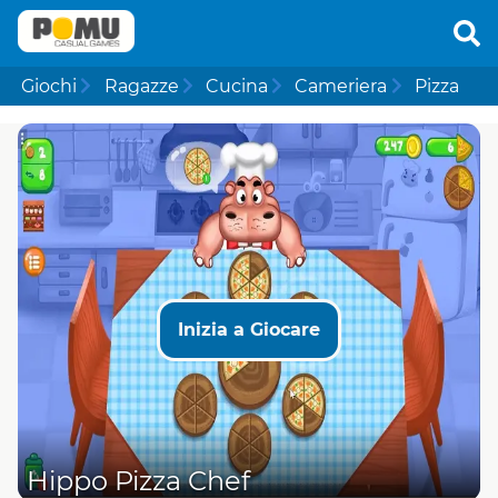
Giochi
Ragazze
Cucina
Cameriera
Pizza
Inizia a Giocare
Hippo Pizza Chef