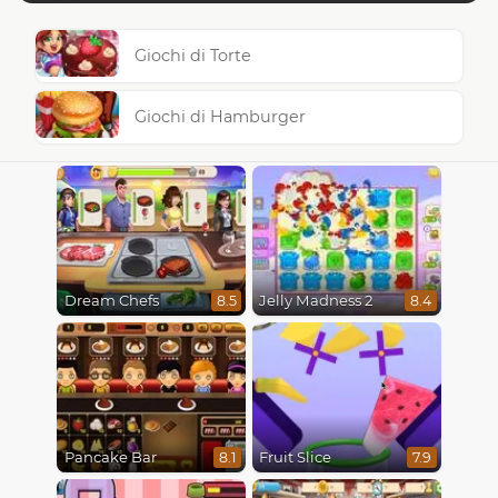
Giochi di Torte
Giochi di Hamburger
Dream Chefs
Jelly Madness 2
8.5
8.4
Pancake Bar
Fruit Slice
8.1
7.9