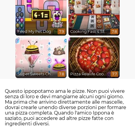
Feed My Pet Dog
Cooking Fast 4 Steak
7.9
7.8
Super Sweets Challenge
Pizza Realife Cooking
7.8
7.7
Questo ippopotamo ama le pizze. Non puoi vivere
senza di loro e devi mangiarne alcuni ogni giorno.
Ma prima che arrivino direttamente alle mascelle,
dovrai crearle unendo diverse porzioni per formare
una pizza completa. Quando l'amico Ippona è
saziato, puoi accedere ad altre pizze fatte con
ingredienti diversi.