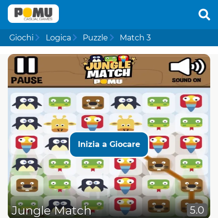
Giochi
Logica
Puzzle
Match 3
Inizia a Giocare
Jungle Match
5.0