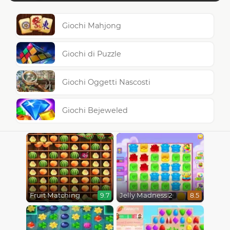
Giochi Mahjong
Giochi di Puzzle
Giochi Oggetti Nascosti
Giochi Bejeweled
Fruit Matching
Jelly Madness 2
9.7
8.5