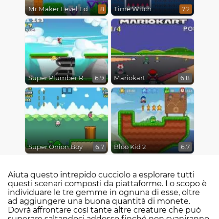
Mr Maker Level Editor
Time Witch
8
7.2
Super Plumber Run
Mariokart
6.9
6.8
Super Onion Boy
Bloo Kid 2
6.7
6.7
Aiuta questo intrepido cucciolo a esplorare tutti
questi scenari composti da piattaforme. Lo scopo è
individuare le tre gemme in ognuna di esse, oltre
ad aggiungere una buona quantità di monete.
Dovrà affrontare così tante altre creature che può
superare saltandoci addosso finché non svaniranno.