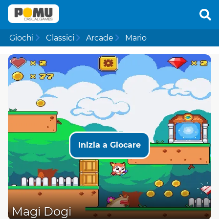
Giochi
Classici
Arcade
Mario
Inizia a Giocare
Magi Dogi