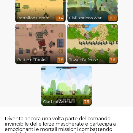
Battalion Commander
Civilizations Wars Master Edition
8.4
8.2
Battle of Tanks
Tower Defense
7.8
7.6
Clash of Armour
7.5
Diventa ancora una volta parte del comando
invincibile delle forze mascherate e partecipa a
emozionanti e mortali missioni combattendo i