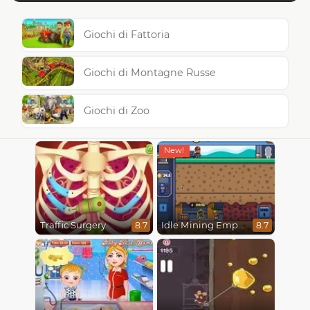
Giochi di Fattoria
Giochi di Montagne Russe
Giochi di Zoo
Traffic Surgery
Idle Mining Empire
8.7
8.7