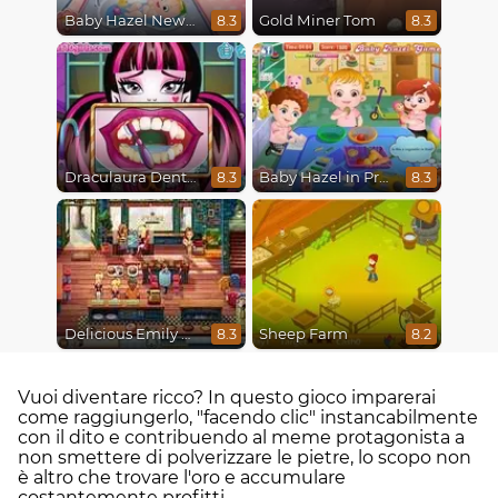
Baby Hazel Newborn Vaccination
Gold Miner Tom
8.3
8.3
Draculaura Dentist
Baby Hazel in Preschool
8.3
8.3
Delicious Emily New Beginning
Sheep Farm
8.3
8.2
Vuoi diventare ricco? In questo gioco imparerai
come raggiungerlo, "facendo clic" instancabilmente
con il dito e contribuendo al meme protagonista a
non smettere di polverizzare le pietre, lo scopo non
è altro che trovare l'oro e accumulare
costantemente profitti.