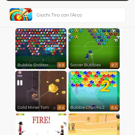
Giochi Tiro con l'Arco
Bubble Shooter World Cup
Soccer Bubbles
8.8
8.7
2
Gold Miner Tom
Bubble Charms 2
8.4
8.4