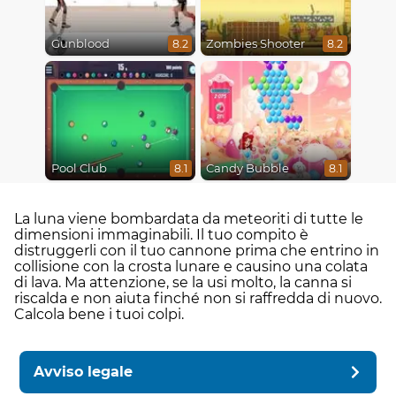
Gunblood
Zombies Shooter
8.2
8.2
Pool Club
Candy Bubble
8.1
8.1
La luna viene bombardata da meteoriti di tutte le
dimensioni immaginabili. Il tuo compito è
distruggerli con il tuo cannone prima che entrino in
collisione con la crosta lunare e causino una colata
di lava. Ma attenzione, se la usi molto, la canna si
riscalda e non aiuta finché non si raffredda di nuovo.
Calcola bene i tuoi colpi.
Avviso legale