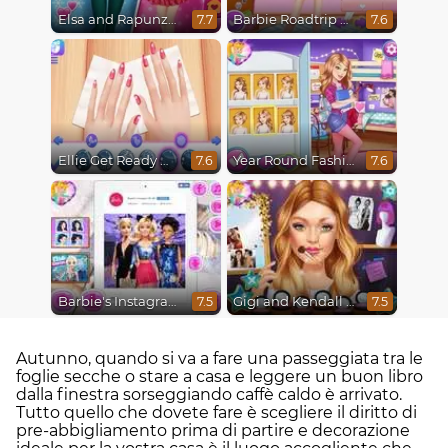
Elsa and Rapunzel Princess Rivalry
Barbie Roadtrip Adventure
7.7
7.6
Ellie Get Ready With Me 2
Year Round Fashionista Belle
7.6
7.6
Barbie's Instagram Life
Gigi and Kendall BFFS
7.5
7.5
Autunno, quando si va a fare una passeggiata tra le
foglie secche o stare a casa e leggere un buon libro
dalla finestra sorseggiando caffè caldo è arrivato.
Tutto quello che dovete fare è scegliere il diritto di
pre-abbigliamento prima di partire e decorazione