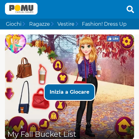
Giochi
Ragazze
Vestire
Fashion! Dress Up
Inizia a Giocare
My Fall Bucket List