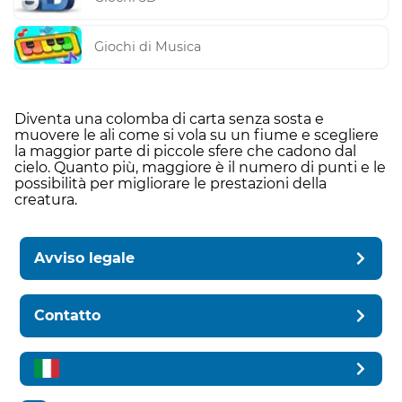
Giochi di Musica
Diventa una colomba di carta senza sosta e
muovere le ali come si vola su un fiume e scegliere
la maggior parte di piccole sfere che cadono dal
cielo. Quanto più, maggiore è il numero di punti e le
possibilità per migliorare le prestazioni della
creatura.
Avviso legale
Contatto