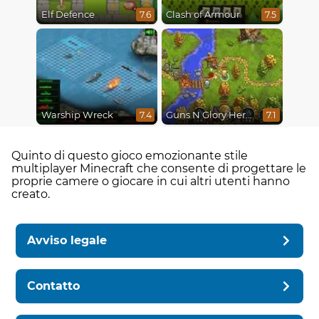
Elf Defence
Clash of Armour
7.6
7.5
Warship Wreck
Guns N Glory Heroes
7.4
7.1
Quinto di questo gioco emozionante stile
multiplayer Minecraft che consente di progettare le
proprie camere o giocare in cui altri utenti hanno
creato.
Avviso legale
Contatto