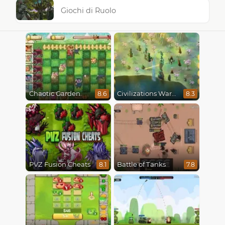
Giochi di Ruolo
Chaotic Garden
Civilizations Wars Master Edition
8.6
8.3
PVZ Fusion Cheats
Battle of Tanks
8.1
7.8