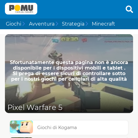
Giochi
Avventura
Strategia
Minecraft
Sfortunatamente questa pagina non è ancora
disponibile per i dispositivi mobili e tablet .
Si prega di essere sicuri di controllare sotto
per i nostri giochi per cellulari di alta qualità
!
Pixel Warfare 5
Giochi di Kogama