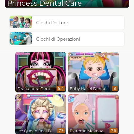
Princess Dental Care
Giochi Dottore
Giochi di Operazioni
Draculaura Dentist
Baby Hazel Dental Care
8.4
8
Ice Queen Real Dentist
Extreme Makeover
7.9
7.6