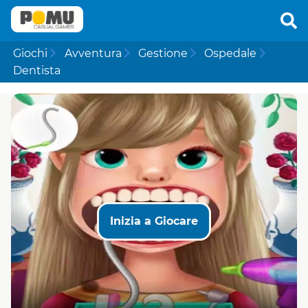
Giochi
Avventura
Gestione
Ospedale
Dentista
Inizia a Giocare