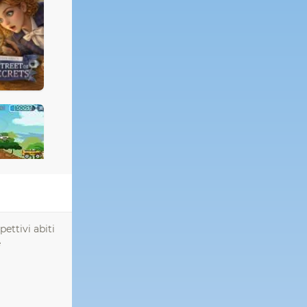
ettivi abiti
e