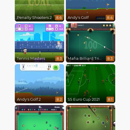
Penalty Shooters 2
Andy's Golf
8.6
8.4
Tennis Masters
Mafia Billiard Tricks
8.3
8.3
Andy's Golf 2
SS Euro Cup 2021
8.2
8.1