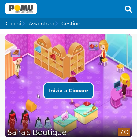
Giochi
Avventura
Gestione
Inizia a Giocare
Saira's Boutique
7.0