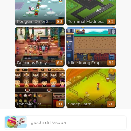
Penguin Diner 2
Terminal Madness
8.3
8.2
Delicious Emily New Beginning
Idle Mining Empire
8.2
8.1
Pancake Bar
Sheep Farm
8.1
7.8
giochi di Pasqua