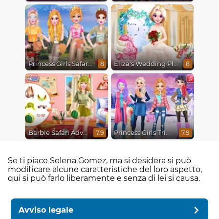
Princess Girls Safari Trip
Eliza's Wedding Planner
8
8
Barbie Safari Adventure
Princess Girls Trip To Aspen
7.9
7.9
Se ti piace Selena Gomez, ma si desidera si può
modificare alcune caratteristiche del loro aspetto,
qui si può farlo liberamente e senza di lei si causa.
Avviso legale