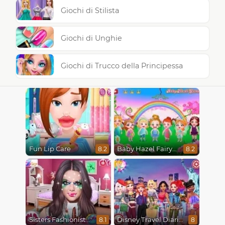
Giochi di Stilista
Giochi di Unghie
Giochi di Trucco della Principessa
Fun Lip Care
Baby Hazel Fairyland Ballet
8.2
8.2
Sisters Fashionista Makeup
Disney Travel Diaries: City Break
8.1
8