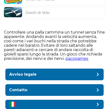
Giochi di Volo
Controllare una palla cammina un tunnel senza fine
apparente. Andando avanti la velocità aumenta,
così come i vari buchi nella strada che potrebbe
cadere nel baratro. Evitare di loro saltando alle
pareti adiacenti e cercare di andare raccolta di
gioielli sparsi lungo la strada. Un gioco che richiede
precisione, dei nervi e dei nervi.
pacogames
Avviso legale
Contatto