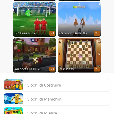
3D Free Kick
Cannon Balls 3D
7.1
7.1
Airport Clash 3D
3DChess
7.1
7.1
Giochi di Costruire
Giochi di Manichini
Giochi di Musica