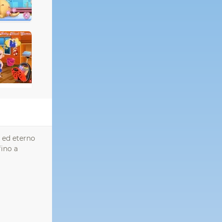
a ed eterno
fino a