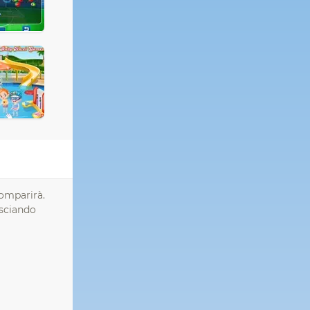
comparirà.
asciando