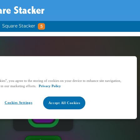
re Stacker
Square Stacker
5