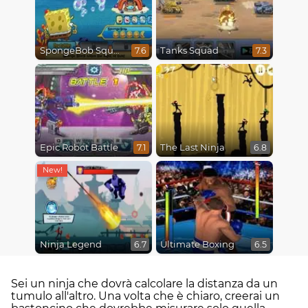
SpongeBob SquarePants : Monster Island Adventures
Tanks Squad
7.6
7.3
Epic Robot Battle
The Last Ninja
7.1
6.8
Ninja Legend
Ultimate Boxing
6.7
6.5
Sei un ninja che dovrà calcolare la distanza da un
tumulo all'altro. Una volta che è chiaro, creerai un