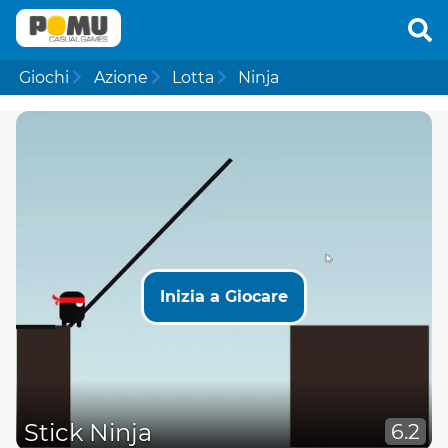
Giochi
Azione
Lotta
Ninja
Inizia a Giocare
Stick Ninja
6.2