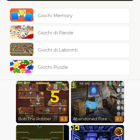
Giochi Memory
Giochi di Parole
Giochi di Labirinti
Giochi Puzzle
5
Bob The Robber 5 The Temple Adventure
Abandoned Forest House
8.3
8.1