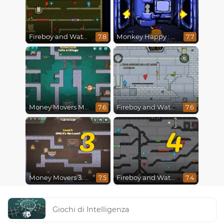
Fireboy and Watergirl 5 : Elements
Monkey Happy : Stage 0112
7.8
7.7
Money Movers Maker
Fireboy and Watergirl in The Ice Temple
7.6
7.6
3
4
Money Movers 3: Guard Duty
Fireboy and Watergirl 4 : Crystal Temple
7.5
7.4
Giochi di Intelligenza