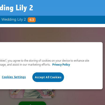
ing Lily 2
Wedding Lily 2
6.3