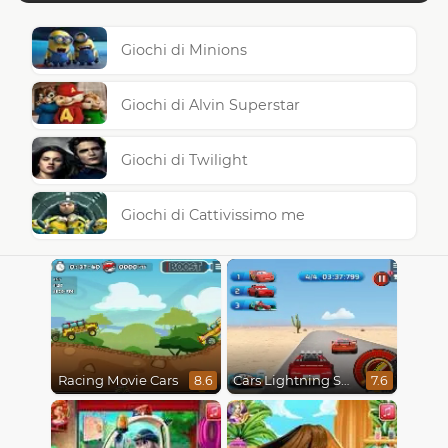
Giochi di Minions
Giochi di Alvin Superstar
Giochi di Twilight
Giochi di Cattivissimo me
Racing Movie Cars
Cars Lightning Speed
8.6
7.6