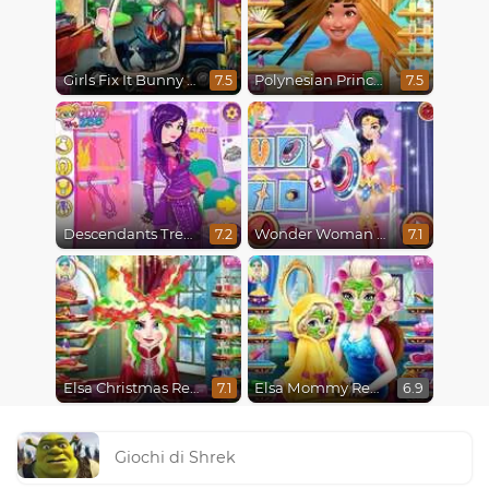
Girls Fix It Bunny Car
Polynesian Princess Real Haircuts
7.5
7.5
Descendants Trendsetters
Wonder Woman Fashion Event
7.2
7.1
Elsa Christmas Real Haircuts
Elsa Mommy Real Makeover
7.1
6.9
Giochi di Shrek