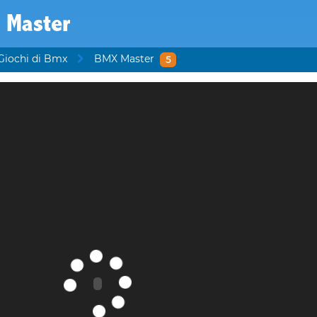
 Master
Giochi di Bmx
BMX Master
5