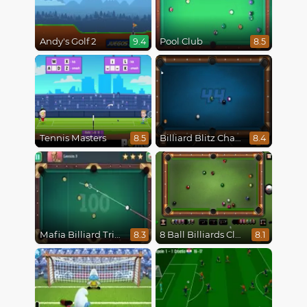
Andy's Golf 2
Pool Club
9.4
8.5
Tennis Masters
Billiard Blitz Challenge
8.5
8.4
Mafia Billiard Tricks
8 Ball Billiards Classic
8.3
8.1