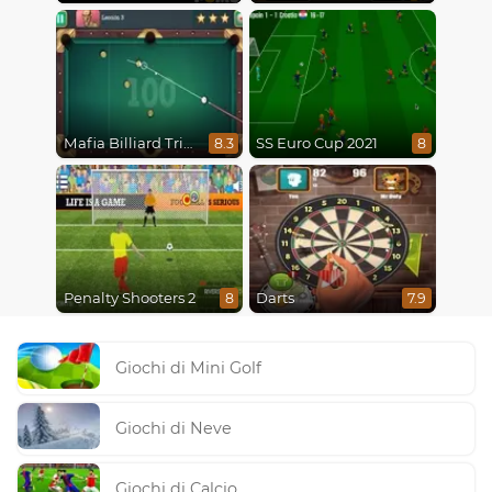
Mafia Billiard Tricks
SS Euro Cup 2021
8.3
8
Penalty Shooters 2
Darts
8
7.9
Giochi di Mini Golf
Giochi di Neve
Giochi di Calcio