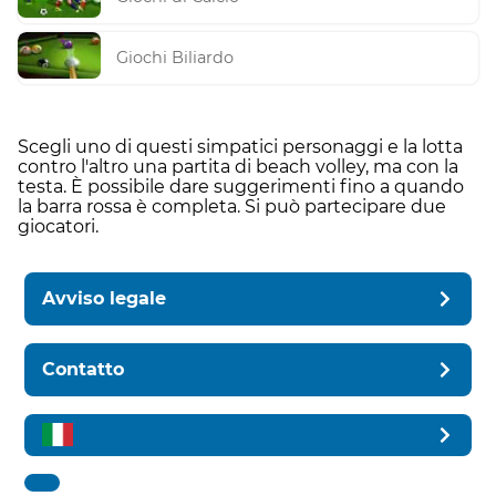
Giochi Biliardo
Scegli uno di questi simpatici personaggi e la lotta
contro l'altro una partita di beach volley, ma con la
testa. È possibile dare suggerimenti fino a quando
la barra rossa è completa. Si può partecipare due
giocatori.
Avviso legale
Contatto