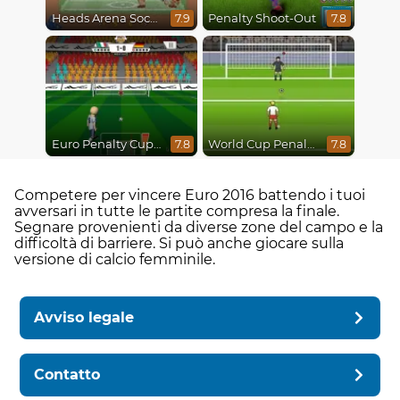
Heads Arena Soccer All Stars
Penalty Shoot-Out
7.9
7.8
Euro Penalty Cup 2021
World Cup Penalty 2018
7.8
7.8
Competere per vincere Euro 2016 battendo i tuoi
avversari in tutte le partite compresa la finale.
Segnare provenienti da diverse zone del campo e la
difficoltà di barriere. Si può anche giocare sulla
versione di calcio femminile.
Avviso legale
Contatto