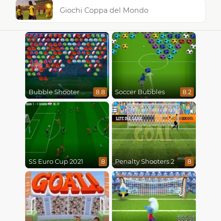
Giochi Coppa del Mondo
Bubble Shooter World Cup
Soccer Bubbles
8.8
8.2
SS Euro Cup 2021
Penalty Shooters 2
8
8