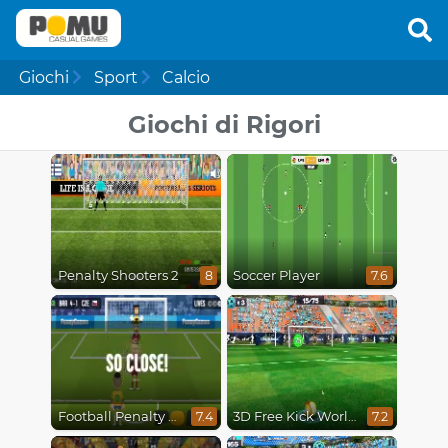
Giochi
Sport
Calcio
Giochi di Rigori
Penalty Shooters 2
Soccer Player
8
7.6
Football Penalty Go
3D Free Kick World Cup 18
7.4
7.2