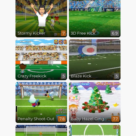
Stormy Kicker
3D Free Kick
7
6.9
Crazy Freekick
Blaze Kick
5
5
Penalty Shoot-Out
Baby Hazel Gingerbread House
7.8
7.7