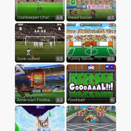
Goalkeeper Challenge
Head Soccer
6.8
6.7
Juve vs Real
Funny Soccer
6.5
6.5
American Football Kicks
FooXball
6.2
6