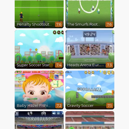
Penalty Shootout Multi League
The Smurfs Football Match
7.6
7.6
Super Soccer Star 2
Heads Arena Euro Soccer
7.4
7.3
Baby Hazel Fishing Time
Gravity Soccer
7.2
7.1