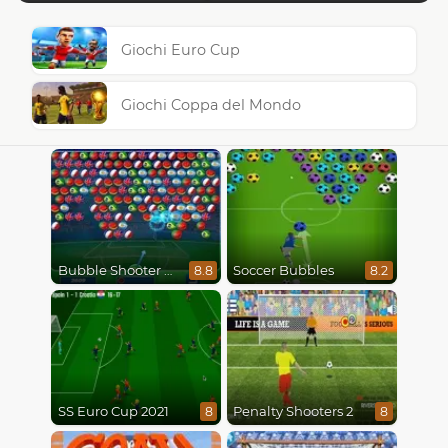
Giochi Euro Cup
Giochi Coppa del Mondo
Bubble Shooter World Cup
Soccer Bubbles
8.8
8.2
SS Euro Cup 2021
Penalty Shooters 2
8
8