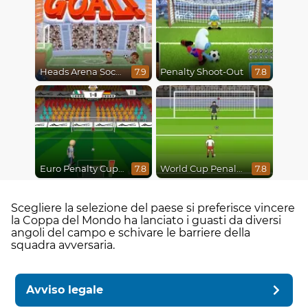
Heads Arena Soccer All Stars
Penalty Shoot-Out
7.9
7.8
Euro Penalty Cup 2021
World Cup Penalty 2018
7.8
7.8
Scegliere la selezione del paese si preferisce vincere
la Coppa del Mondo ha lanciato i guasti da diversi
angoli del campo e schivare le barriere della
squadra avversaria.
Avviso legale