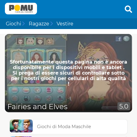
Giochi
Ragazze
Vestire
Sfortunatamente questa pagina non è ancora
disponibile per i dispositivi mobili e tablet .
Si prega di essere sicuri di controllare sotto
per i nostri giochi per cellulari di alta qualità
!
Fairies and Elves
5.0
Giochi di Moda Maschile