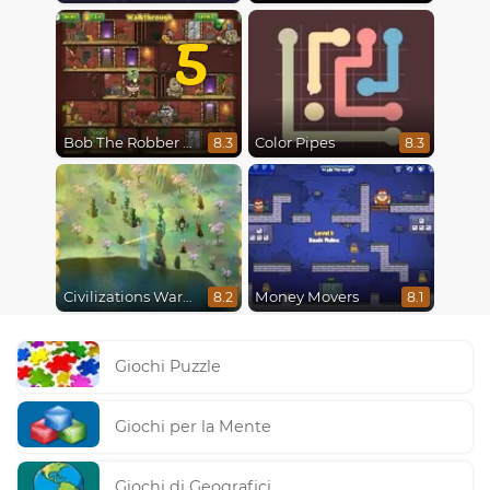
5
Bob The Robber 5 The Temple Adventure
Color Pipes
8.3
8.3
Civilizations Wars Master Edition
Money Movers
8.2
8.1
Giochi Puzzle
Giochi per la Mente
Giochi di Geografici