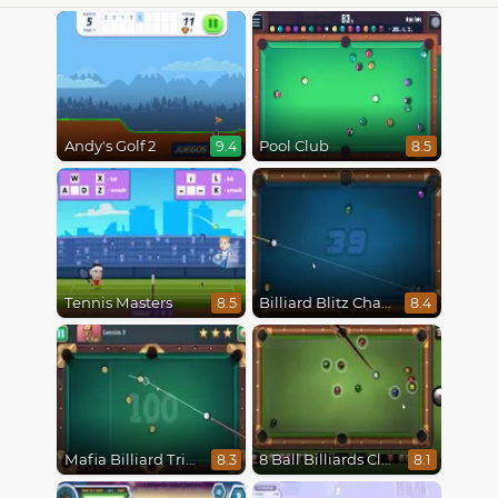
Andy's Golf 2
Pool Club
9.4
8.5
Tennis Masters
Billiard Blitz Challenge
8.5
8.4
Mafia Billiard Tricks
8 Ball Billiards Classic
8.3
8.1