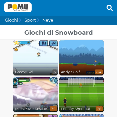
Giochi
Sport
Neve
Giochi di Snowboard
Groovy Ski
Andy's Golf
5
8.4
Mars Rover Rescue
Penalty Shootout Multi League
7.9
7.8