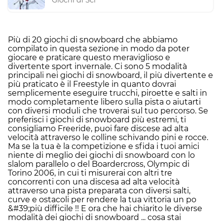
Giochi di Sci
Più di 20 giochi di snowboard che abbiamo
compilato in questa sezione in modo da poter
giocare e praticare questo meraviglioso e
divertente sport invernale. Ci sono 5 modalità
principali nei giochi di snowboard, il più divertente e
più praticato è il Freestyle in quanto dovrai
semplicemente eseguire trucchi, piroette e salti in
modo completamente libero sulla pista o aiutarti
con diversi moduli che troverai sul tuo percorso. Se
preferisci i giochi di snowboard più estremi, ti
consigliamo Freeride, puoi fare discese ad alta
velocità attraverso le colline schivando pini e rocce.
Ma se la tua è la competizione e sfida i tuoi amici
niente di meglio dei giochi di snowboard con lo
slalom parallelo o del Boardercross, Olympic di
Torino 2006, in cui ti misurerai con altri tre
concorrenti con una discesa ad alta velocità
attraverso una pista preparata con diversi salti,
curve e ostacoli per rendere la tua vittoria un po
&#39;più difficile !! E ora che hai chiarito le diverse
modalità dei giochi di snowboard ... cosa stai