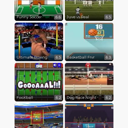
Funny Soccer
Juve vs Real
6.6
6.5
Ultimate Boxing
Basketball Frvr
6.5
6.3
FooXball
Dog Race Night
6.2
6.2