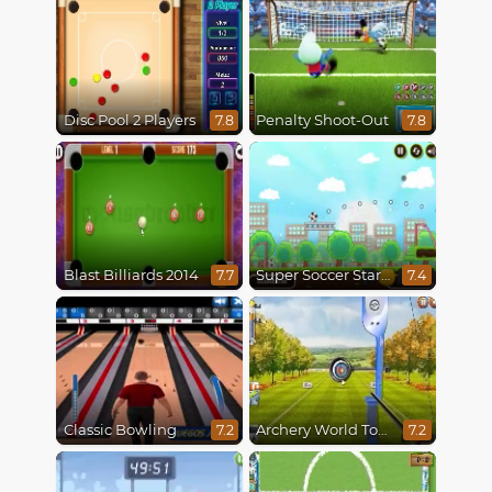
Disc Pool 2 Players
Penalty Shoot-Out
7.8
7.8
Blast Billiards 2014
Super Soccer Star 2
7.7
7.4
Classic Bowling
Archery World Tour
7.2
7.2