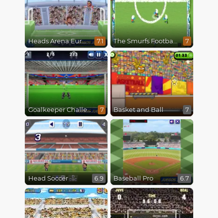
Heads Arena Euro Soccer
The Smurfs Football Match
7.1
7
Goalkeeper Challenge
Basket and Ball
7
7
Head Soccer
Baseball Pro
6.9
6.7