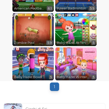
American Football Kicks
Power Badminton
6.1
5.9
Zombie Pool
Baby Hazel As Tennis Dressup
5.9
5
Baby Hazel Boxer Dressup
Baby Hazel Winter Fun
5
5
1