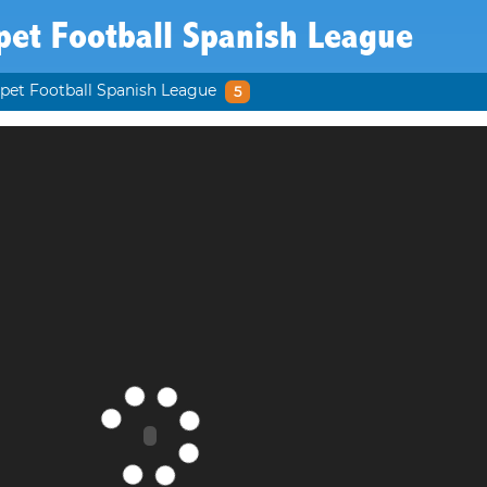
pet Football Spanish League
pet Football Spanish League
5