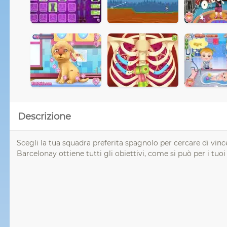
Descrizione
Scegli la tua squadra preferita spagnolo per cercare di vinc
Barcelonay ottiene tutti gli obiettivi, come si può per i tuoi