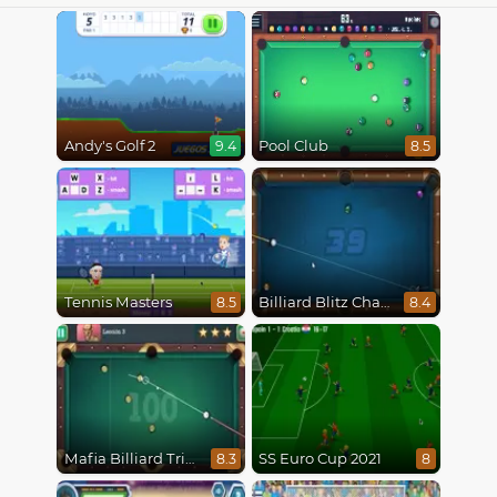
Andy's Golf 2
Pool Club
9.4
8.5
Tennis Masters
Billiard Blitz Challenge
8.5
8.4
Mafia Billiard Tricks
SS Euro Cup 2021
8.3
8