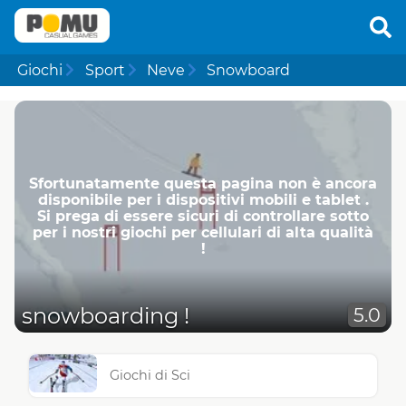
Giochi
Sport
Neve
Snowboard
Sfortunatamente questa pagina non è ancora
disponibile per i dispositivi mobili e tablet .
Si prega di essere sicuri di controllare sotto
per i nostri giochi per cellulari di alta qualità
!
snowboarding !
5.0
Giochi di Sci