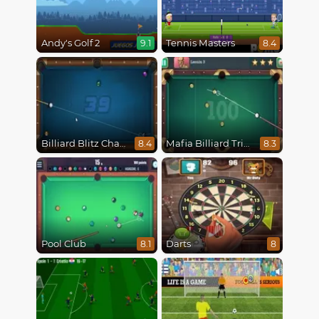
Andy's Golf 2
Tennis Masters
9.1
8.4
Billiard Blitz Challenge
Mafia Billiard Tricks
8.4
8.3
Pool Club
Darts
8.1
8