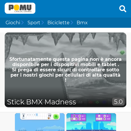
Giochi
Sport
Biciclette
Bmx
Sfortunatamente questa pagina non è ancora
disponibile per i dispositivi mobili e tablet .
Si prega di essere sicuri di controllare sotto
per i nostri giochi per cellulari di alta qualità
!
Stick BMX Madness
5.0