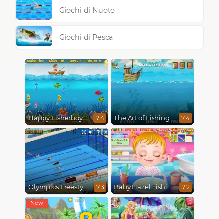
Giochi di Nuoto
Giochi di Pesca
Happy Fisherboy
The Art of Fishing
7.4
7.4
Olympics Freestyle
Baby Hazel Fishing Time
7.3
7.2
8