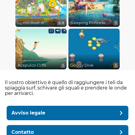
Uphill Rush 8
Sleeping Princess Swimming Pool
6.8
5
Acapulco Cliffs
Doggy Dive
5
5
Il vostro obiettivo è quello di raggiungere i teli da
spiaggia surf, schivare gli squali e prendere le onde
per arrivarci.
Avviso legale
Contatto