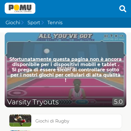
Giochi
Sport
Tennis
Sfortunatamente questa pagina non è ancora
disponibile per i dispositivi mobili e tablet .
Si prega di essere sicuri di controllare sotto
per i nostri giochi per cellulari di alta qualità
!
Varsity Tryouts
5.0
Giochi di Rugby