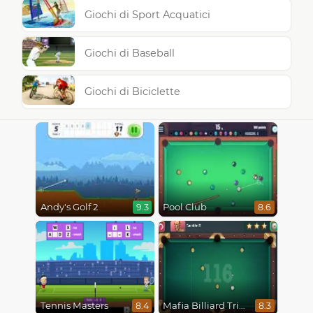
Giochi di Sport Acquatici
Giochi di Baseball
Giochi di Biciclette
Andy's Golf 2
Pool Club
9.3
8.6
Tennis Masters
Mafia Billiard Tricks
8.4
8.3