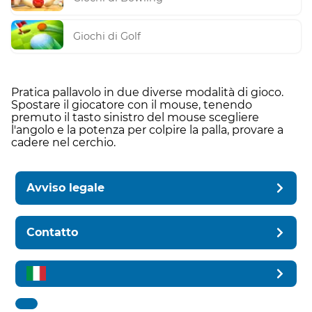
Giochi di Golf
Pratica pallavolo in due diverse modalità di gioco.
Spostare il giocatore con il mouse, tenendo
premuto il tasto sinistro del mouse scegliere
l'angolo e la potenza per colpire la palla, provare a
cadere nel cerchio.
Avviso legale
Contatto