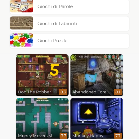
Giochi di Parole
Giochi di Labirinti
Giochi Puzzle
5
Bob The Robber 5 The Temple Adventure
Abandoned Forest House
8.3
8.1
Money Movers Maker
Monkey Happy : Stage 0112
7.7
7.7