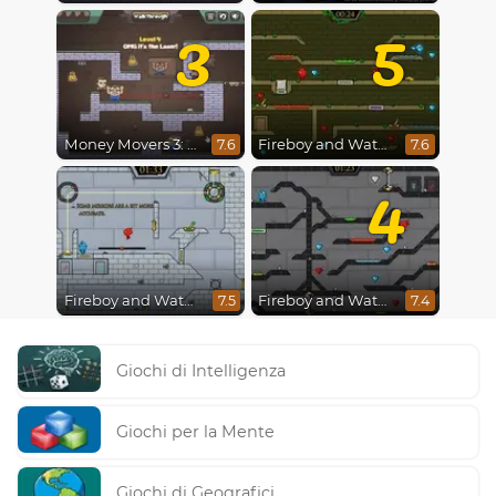
3
5
Money Movers 3: Guard Duty
Fireboy and Watergirl 5 : Elements
7.6
7.6
4
Fireboy and Watergirl in The Ice Temple
Fireboy and Watergirl 4 : Crystal Temple
7.5
7.4
Giochi di Intelligenza
Giochi per la Mente
Giochi di Geografici