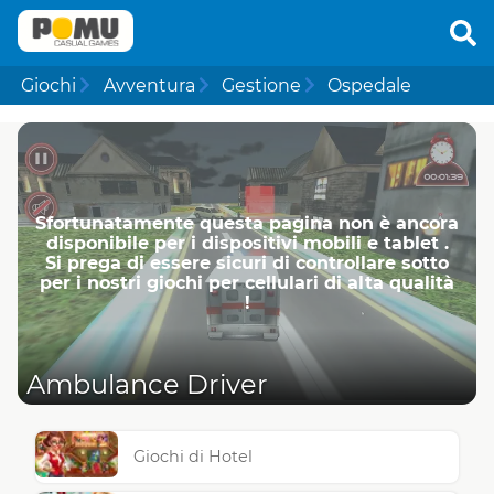
Giochi
Avventura
Gestione
Ospedale
Sfortunatamente questa pagina non è ancora
disponibile per i dispositivi mobili e tablet .
Si prega di essere sicuri di controllare sotto
per i nostri giochi per cellulari di alta qualità
!
Ambulance Driver
Giochi di Hotel