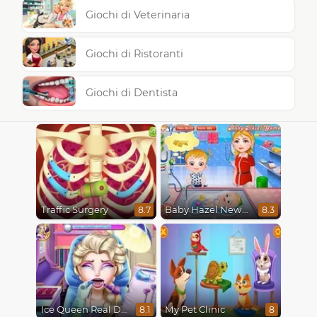
Giochi di Veterinaria
Giochi di Ristoranti
Giochi di Dentista
Traffic Surgery
Baby Hazel Newborn Vaccination
8.7
8.3
Ice Queen Real Dentist
My Pet Clinic
8.1
8