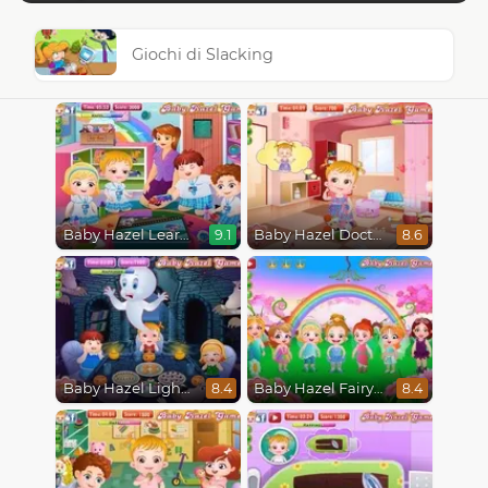
Giochi di Slacking
Baby Hazel Learns Vehicles
Baby Hazel Doctor Play
9.1
8.6
Baby Hazel Lighthouse Adventure
Baby Hazel Fairyland Ballet
8.4
8.4