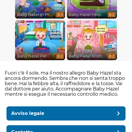
Baby Hazel in Preschool
Baby Hazel Helping Time
8.3
8.2
Baby Hazel Pet Doctor
Baby Hazel Stomach Care
8.2
8.2
Fuori c'è il sole, ma il nostro allegro Baby Hazel sta
ancora dormendo. Sembra che non si senta troppo
bene. Hai la febbre alta, il raffreddore e la tosse. Vai
dal dottore per aiuto. Accompagnare Baby Hazel
mentre si esegue il necessario controllo medico.
Avviso legale