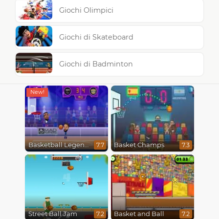
Giochi Olimpici
Giochi di Skateboard
Giochi di Badminton
Basketball Legends 2020
Basket Champs
7.7
7.3
Street Ball Jam
Basket and Ball
7.2
7.2