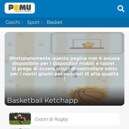
Giochi
Sport
Basket
Sfortunatamente questa pagina non è ancora
disponibile per i dispositivi mobili e tablet .
Si prega di essere sicuri di controllare sotto
per i nostri giochi per cellulari di alta qualità
!
Basketball Ketchapp
Giochi di Rugby