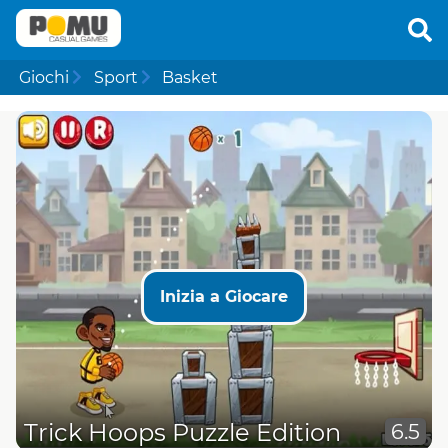
Giochi
Sport
Basket
Inizia a Giocare
Trick Hoops Puzzle Edition
6.5