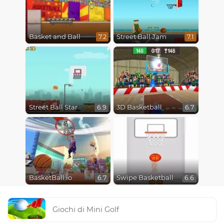
Basket and Ball
Street Ball Jam
7.2
7.1
Street Ball Star
3D Basketball
6.9
6.7
BasketBall.io
Swipe Basketball
6.7
6.6
Giochi di Mini Golf