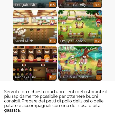
Penguin Diner 2
Delicious Emily New Beginning
8.5
8.4
Sushi Rush
Emily's Home Sweet Home
8.3
8.2
Pancake Bar
Delicious Emily's Hopes And Fears
8.2
8
Servi il cibo richiesto dai tuoi clienti del ristorante il
più rapidamente possibile per ottenere buoni
consigli. Prepara dei petti di pollo deliziosi o delle
patate e accompagnali con una deliziosa bibita
gassata.