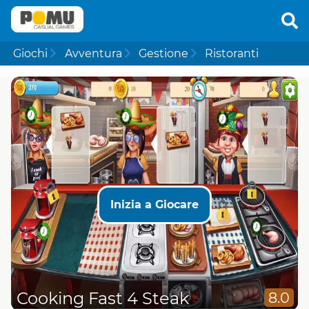
Giochi
Avventura
Gestione
Ristoranti
Inizia a Giocare
Cooking Fast 4 Steak
8.0