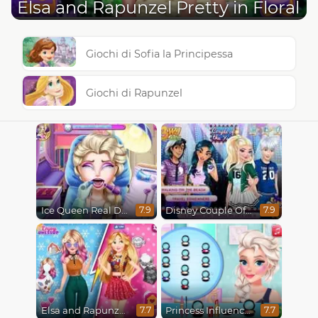
Elsa and Rapunzel Pretty in Floral
Giochi di Sofia la Principessa
Giochi di Rapunzel
Ice Queen Real Dentist
Disney Couple Of The Year
7.9
7.9
Elsa and Rapunzel Princess Rivalry
Princess Influencer Winter Wonderland
7.7
7.7