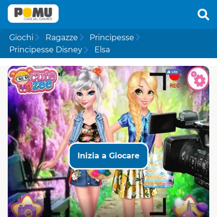
Giochi
Ragazze
Principesse
Principesse Disney
Elsa
Inizia a Giocare