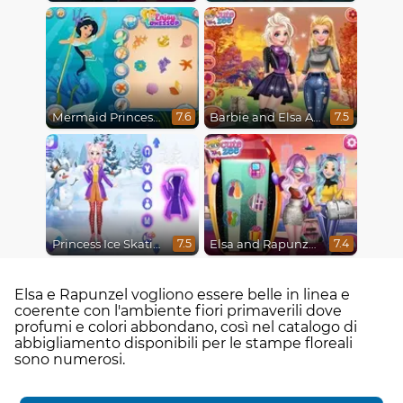
Mermaid Princesses
Barbie and Elsa Autumn Patterns
7.6
7.5
Princess Ice Skating Adventure
Elsa and Rapunzel Future Fashion
7.5
7.4
Elsa e Rapunzel vogliono essere belle in linea e
coerente con l'ambiente fiori primaverili dove
profumi e colori abbondano, così nel catalogo di
abbigliamento disponibili per le stampe floreali
sono numerosi.