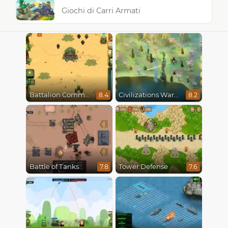
Giochi di Carri Armati
Battalion Commander
Civilizations Wars Master Edition
8.4
8.2
Battle of Tanks
Tower Defense
7.8
7.6