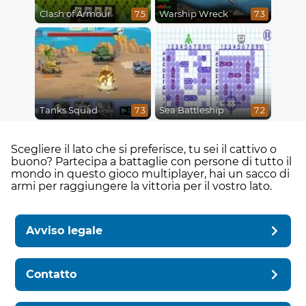
Clash of Armour
Warship Wreck
7.5
7.3
Tanks Squad
Sea Battleship
7.3
7.2
Scegliere il lato che si preferisce, tu sei il cattivo o
buono? Partecipa a battaglie con persone di tutto il
mondo in questo gioco multiplayer, hai un sacco di
armi per raggiungere la vittoria per il vostro lato.
Avviso legale
Contatto