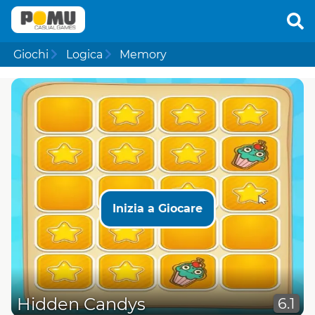
Giochi
Logica
Memory
Inizia a Giocare
Hidden Candys
6.1