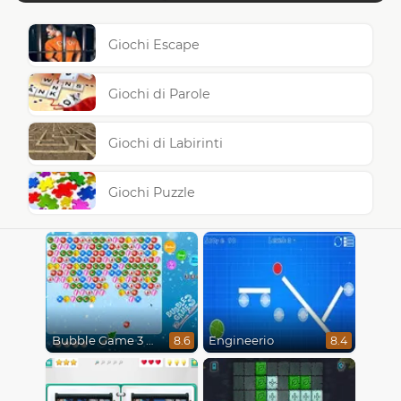
Giochi Escape
Giochi di Parole
Giochi di Labirinti
Giochi Puzzle
Bubble Game 3 Christmas
Engineerio
8.6
8.4