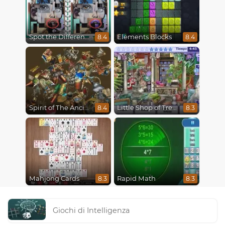
Spot the Difference 3
Elements Blocks
8.4
8.4
Spirit of The Ancient Forest
Little Shop of Treasures
8.4
8.3
Mahjong Cards
Rapid Math
8.3
8.3
Giochi di Intelligenza