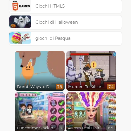
Giochi HTML5
Giochi di Halloween
giochi di Pasqua
Dumb Ways to Die
Murder : To Kill or Not to Kill
7.9
7.4
Lunchtime Slacking
Aurora Real Haircuts
7
6.9