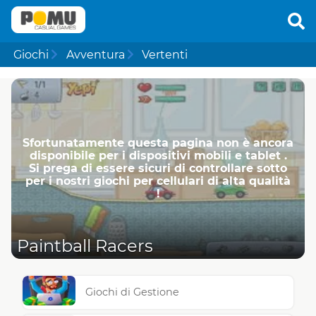
Giochi
Avventura
Vertenti
Sfortunatamente questa pagina non è ancora
disponibile per i dispositivi mobili e tablet .
Si prega di essere sicuri di controllare sotto
per i nostri giochi per cellulari di alta qualità
!
Paintball Racers
Giochi di Gestione