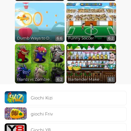
Dumb Ways to Die 3: World Tour
Funny Soccer
6.6
6.2
Plants vs Zombies Fusion Mode
Bartender Make Right Mix
6.2
6.1
Giochi Kizi
giochi Friv
Giochi Y8