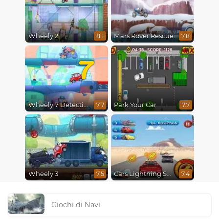
Wheely 2
Mars Rover Rescue
8.1
7.8
7
Wheely 7 Detective
Park Your Car
7.7
7.7
Wheely 3
Cars Lightning Speed
7.5
7.4
Giochi di Navi