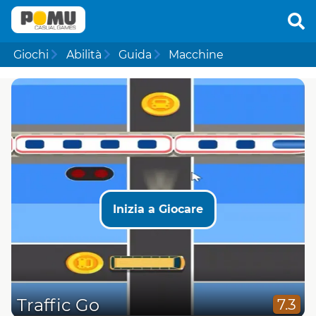
Giochi
Abilità
Guida
Macchine
Inizia a Giocare
Traffic Go
7.3