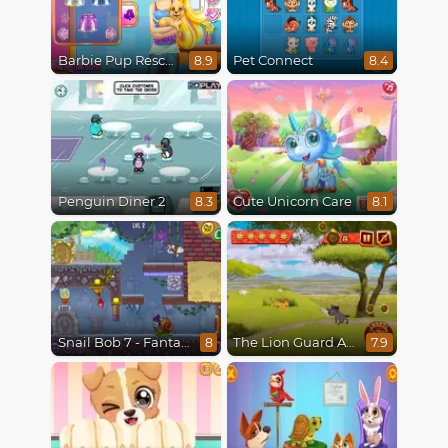
Barbie Pup Rescue
Pet Connect
8.9
8.4
Penguin Diner 2
Cute Unicorn Care
8.3
8.1
Snail Bob 7 - Fantasy Story
The Lion Guard Assemble
8
7.9